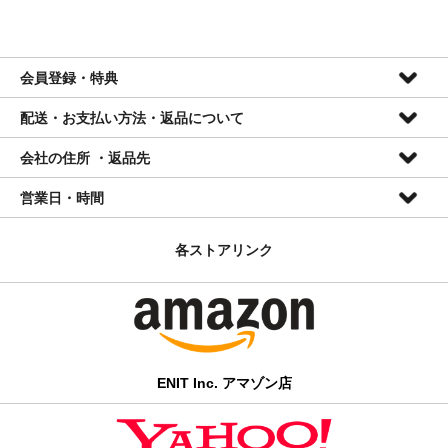
会員登録・特典
配送・お支払い方法・返品について
会員特典
会社の住所 ・返品先
● 登録、会費無料
配送について
● 全品10%OFF(セール品を除く) ※
営業日・時間
● 次回ご注文時情報入力簡略
■全国一律送料無料
株式会社ENIT
＊ 当店ではメールマガジン等は発行しておりません。
2026年8月
2026年9月
■ご入金確認日の翌々営業日までに発送
〒420-0839
各ストアリンク
日
月
火
水
木
金
土
日
月
火
水
木
金
土
静岡県静岡市葵区鷹匠三丁目12番1号
1
1
2
3
4
5
会員登録は
・ 商品はヤマト運輸/日本郵便にて配送いたします。
こちら
から
(054)254-8965
2
3
4
5
6
7
8
6
7
8
9
10
11
12
info@enitusa.com
9
10
11
12
13
14
15
13
14
15
16
17
18
19
・ 小さい商品のみのご注文はクリックポストまたはゆうパケッ
16
17
18
19
20
21
22
20
21
22
23
24
25
26
トにて配送いたします。該当商品は各商品ページ内に記載されて
23
24
25
26
27
28
29
27
28
29
30
30
31
おります。
■
発送休業日、電話対応不可 *ご
ENIT Inc. アマゾン店
注文・メールお問い合わせは年中24時間受け付けております。
・ 弊社では出荷の一部を楽天ロジスティクスに委託しているた
め、楽天市場大型セール中には発送の遅延が発生する場合がござ
＊本社移転の為、今現在お電話への対応を一時停止しております
います。
のでご了承ください。