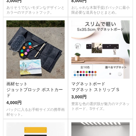
3,000円
8,000円
ありそうでないモダンなデザインと
おしゃれな木製手提げバックに最小
カラーのマグネットフック。
限必要な道具をひとまとめ。
画材セット
マグネットボード
ジョットブロック ポストカー
マグネット ストリップ S
ド
3,000円
4,000円
豊富な色の選択肢が魅力のマグネッ
トボード、Sサイズ。
バックに入るお手軽サイズの携帯画
材セット。