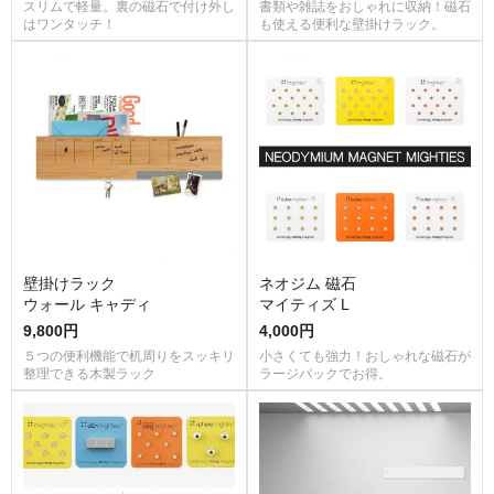
スリムで軽量。裏の磁石で付け外し
書類や雑誌をおしゃれに収納！磁石
はワンタッチ！
も使える便利な壁掛けラック。
壁掛けラック
ネオジム 磁石
ウォール キャディ
マイティズ L
9,800円
4,000円
５つの便利機能で机周りをスッキリ
小さくても強力！おしゃれな磁石が
整理できる木製ラック
ラージパックでお得。