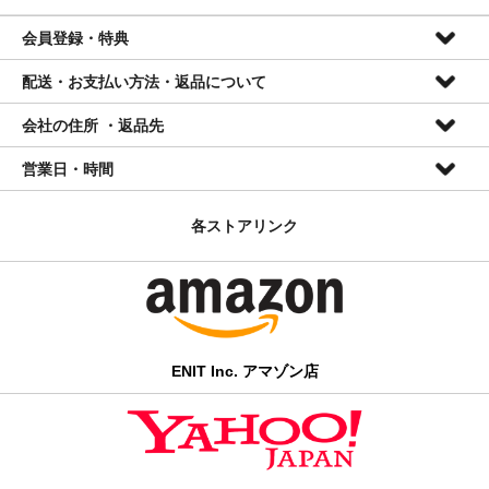
会員登録・特典
配送・お支払い方法・返品について
会員特典
会社の住所 ・返品先
● 登録、会費無料
配送について
● 全品10%OFF(セール品を除く) ※
営業日・時間
● 次回ご注文時情報入力簡略
■全国一律送料無料
株式会社ENIT
＊ 当店ではメールマガジン等は発行しておりません。
2026年8月
2026年9月
■ご入金確認日の翌々営業日までに発送
〒420-0839
各ストアリンク
日
月
火
水
木
金
土
日
月
火
水
木
金
土
静岡県静岡市葵区鷹匠三丁目12番1号
1
1
2
3
4
5
会員登録は
・ 商品はヤマト運輸/日本郵便にて配送いたします。
こちら
から
(054)254-8965
2
3
4
5
6
7
8
6
7
8
9
10
11
12
info@enitusa.com
9
10
11
12
13
14
15
13
14
15
16
17
18
19
・ 小さい商品のみのご注文はクリックポストまたはゆうパケッ
16
17
18
19
20
21
22
20
21
22
23
24
25
26
トにて配送いたします。該当商品は各商品ページ内に記載されて
23
24
25
26
27
28
29
27
28
29
30
30
31
おります。
■
発送休業日、電話対応不可 *ご
ENIT Inc. アマゾン店
注文・メールお問い合わせは年中24時間受け付けております。
・ 弊社では出荷の一部を楽天ロジスティクスに委託しているた
め、楽天市場大型セール中には発送の遅延が発生する場合がござ
＊本社移転の為、今現在お電話への対応を一時停止しております
います。
のでご了承ください。
お支払い方法について
info@enitusa.com [2営業日以内にご返答します]