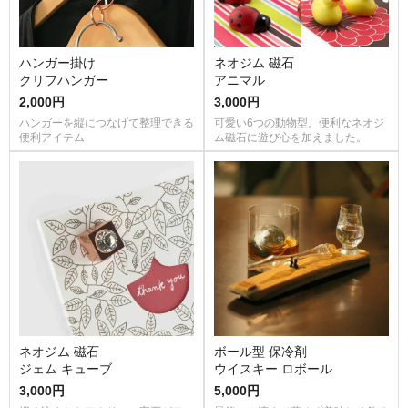
ハンガー掛け
ネオジム 磁石
クリフハンガー
アニマル
2,000円
3,000円
ハンガーを縦につなげて整理できる
可愛い6つの動物型。便利なネオジ
便利アイテム
ム磁石に遊び心を加えました。
ネオジム 磁石
ボール型 保冷剤
ジェム キューブ
ウイスキー ロボール
3,000円
5,000円