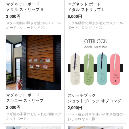
マグネット ボード
マグネット ボード
メタル ストリップ S
メタル ストリップ L
3,000円
6,000円
メタル独特の輝きが魅力のスチール
メタル独特の輝きが魅力のスチール
ボード、ショートサイズ。
ボード、ロングサイズ。
マグネット ボード
スケッチブック
スキニー ストリップ
ジョットブロック オブロング
2,000円
2,000円
クギ留め不要のおしゃれな極細マグ
ペン・磁石付きで使いやすさ抜群の
ネットボード。
おしゃれなメモ帳