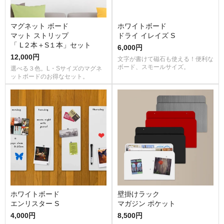
マグネット ボード
ホワイトボード
マット ストリップ
ドライ イレイズ S
「 L２本＋S１本」セット
6,000円
12,000円
文字が書けて磁石も使える！便利な
ボード、スモールサイズ。
選べる３色。L・Sサイズのマグネ
ットボードのお得なセット。
ホワイトボード
壁掛けラック
エンリスター S
マガジン ポケット
4,000円
8,500円