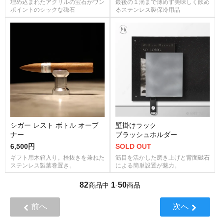
埋め込まれたアクリルの宝石がワン
最後の１滴まで薄めず美味しく飲め
ポイントのシックな磁石
るステンレス製保冷用品
シガー レスト ボトル オープ
壁掛けラック
ナー
ブラッシュホルダー
6,500円
SOLD OUT
ギフト用木箱入り。栓抜きを兼ねた
筋目を活かした磨き上げと背面磁石
ステンレス製葉巻置き。
による簡単設置が魅力。
82
1
50
商品中
-
商品
前へ
次へ