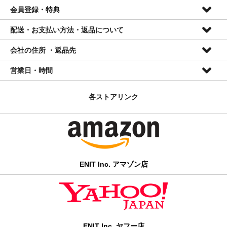
会員登録・特典
配送・お支払い方法・返品について
会員特典
会社の住所 ・返品先
● 登録、会費無料
配送について
● 全品10%OFF(セール品を除く) ※
営業日・時間
● 次回ご注文時情報入力簡略
■全国一律送料無料
株式会社ENIT
＊ 当店ではメールマガジン等は発行しておりません。
2026年8月
2026年9月
■ご入金確認日の翌々営業日までに発送
〒420-0839
各ストアリンク
日
月
火
水
木
金
土
日
月
火
水
木
金
土
静岡県静岡市葵区鷹匠三丁目12番1号
1
1
2
3
4
5
会員登録は
・ 商品はヤマト運輸/日本郵便にて配送いたします。
こちら
から
(054)254-8965
2
3
4
5
6
7
8
6
7
8
9
10
11
12
info@enitusa.com
9
10
11
12
13
14
15
13
14
15
16
17
18
19
・ 小さい商品のみのご注文はクリックポストまたはゆうパケッ
16
17
18
19
20
21
22
20
21
22
23
24
25
26
トにて配送いたします。該当商品は各商品ページ内に記載されて
23
24
25
26
27
28
29
27
28
29
30
30
31
おります。
■
発送休業日、電話対応不可 *ご
ENIT Inc. アマゾン店
注文・メールお問い合わせは年中24時間受け付けております。
・ 弊社では出荷の一部を楽天ロジスティクスに委託しているた
め、楽天市場大型セール中には発送の遅延が発生する場合がござ
＊本社移転の為、今現在お電話への対応を一時停止しております
います。
のでご了承ください。
お支払い方法について
info@enitusa.com [2営業日以内にご返答します]
ENIT Inc. ヤフー店