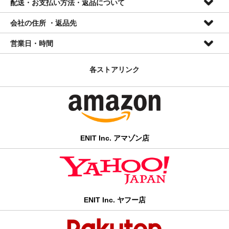
配送・お支払い方法・返品について
会員特典
会社の住所 ・返品先
● 登録、会費無料
配送について
● 全品10%OFF(セール品を除く) ※
営業日・時間
● 次回ご注文時情報入力簡略
■全国一律送料無料
株式会社ENIT
＊ 当店ではメールマガジン等は発行しておりません。
2026年8月
2026年9月
■ご入金確認日の翌々営業日までに発送
〒420-0839
各ストアリンク
日
月
火
水
木
金
土
日
月
火
水
木
金
土
静岡県静岡市葵区鷹匠三丁目12番1号
1
1
2
3
4
5
会員登録は
・ 商品はヤマト運輸/日本郵便にて配送いたします。
こちら
から
(054)254-8965
2
3
4
5
6
7
8
6
7
8
9
10
11
12
info@enitusa.com
9
10
11
12
13
14
15
13
14
15
16
17
18
19
・ 小さい商品のみのご注文はクリックポストまたはゆうパケッ
16
17
18
19
20
21
22
20
21
22
23
24
25
26
トにて配送いたします。該当商品は各商品ページ内に記載されて
23
24
25
26
27
28
29
27
28
29
30
30
31
おります。
■
発送休業日、電話対応不可 *ご
ENIT Inc. アマゾン店
注文・メールお問い合わせは年中24時間受け付けております。
・ 弊社では出荷の一部を楽天ロジスティクスに委託しているた
め、楽天市場大型セール中には発送の遅延が発生する場合がござ
＊本社移転の為、今現在お電話への対応を一時停止しております
います。
のでご了承ください。
お支払い方法について
info@enitusa.com [2営業日以内にご返答します]
ENIT Inc. ヤフー店
以下のお支払い方法をご利用頂けます。