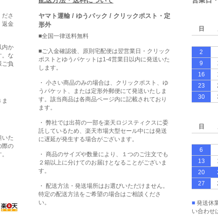
配送方法・送料について
営業日
くださ
ヤマト運輸 / ゆうパック / クリックポスト・定
・返金
形外
日
■全国一律送料無料
以内か
■ご入金確認後、原則宅配便は翌営業日・クリック
2
す。な
ポストとゆうパケットは1-4営業日以内に発送いた
9
様ご負
します。
16
・ 小さい商品のみの場合は、クリックポスト、ゆ
23
うパケット、または定形外郵便にて発送いたしま
30
す。該当商品は各商品ページ内に記載されており
きま
ます。
・ 弊社では出荷の一部を楽天ロジスティクスに委
日
託しているため、楽天市場大型セール中には発送
担いた
に遅延が発生する場合がございます。
の際の
6
す。
・ 商品のサイズや数量により、１つのご注文でも
13
２箱以上に分けてのお届けとなることがございま
す。
20
27
・ 配送方法・発送場所はお選びいただけません。
特定の配送方法をご希望の場合はご相談くださ
い。
■
発送休業
い合わせ