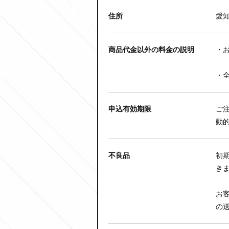
住所
愛知
商品代金以外の料金の説明
・
・
申込有効期限
ご
動
不良品
初
き
お
の