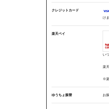
クレジットカード
け
楽天ペイ
い
楽
※
ゆうちょ振替
お