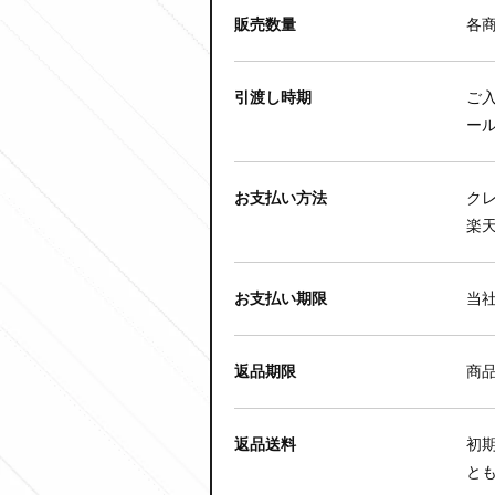
販売数量
各
引渡し時期
ご
ー
お支払い方法
クレ
楽
お支払い期限
当
返品期限
商
返品送料
初
と