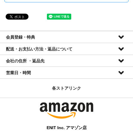
会員登録・特典
配送・お支払い方法・返品について
会員特典
会社の住所 ・返品先
● 登録、会費無料
配送について
● 全品10%OFF(セール品を除く) ※
営業日・時間
● 次回ご注文時情報入力簡略
■全国一律送料無料
株式会社ENIT
＊ 当店ではメールマガジン等は発行しておりません。
2026年8月
2026年9月
■ご入金確認日の翌々営業日までに発送
〒420-0839
各ストアリンク
日
月
火
水
木
金
土
日
月
火
水
木
金
土
静岡県静岡市葵区鷹匠三丁目12番1号
1
1
2
3
4
5
会員登録は
・ 商品はヤマト運輸/日本郵便にて配送いたします。
こちら
から
(054)254-8965
2
3
4
5
6
7
8
6
7
8
9
10
11
12
info@enitusa.com
9
10
11
12
13
14
15
13
14
15
16
17
18
19
・ 小さい商品のみのご注文はクリックポストまたはゆうパケッ
16
17
18
19
20
21
22
20
21
22
23
24
25
26
トにて配送いたします。該当商品は各商品ページ内に記載されて
23
24
25
26
27
28
29
27
28
29
30
30
31
おります。
■
発送休業日、電話対応不可 *ご
ENIT Inc. アマゾン店
注文・メールお問い合わせは年中24時間受け付けております。
・ 弊社では出荷の一部を楽天ロジスティクスに委託しているた