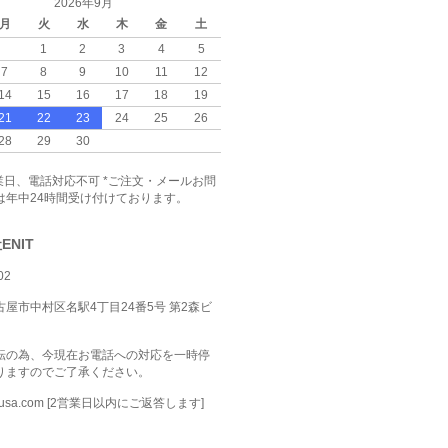
2026年9月
月
火
水
木
金
土
1
2
3
4
5
7
8
9
10
11
12
14
15
16
17
18
19
21
22
23
24
25
26
28
29
30
日、電話対応不可 *ご注文・メールお問
は年中24時間受け付けております。
ENIT
02
屋市中村区名駅4丁目24番5号 第2森ビ
転の為、今現在お電話への対応を一時停
りますのでご了承ください。
nitusa.com [2営業日以内にご返答します]