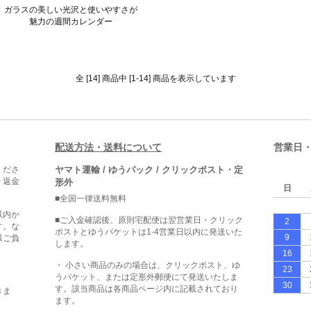
ガラスの美しい光沢と使いやすさが
魅力の週間カレンダー
全 [14] 商品中 [1-14] 商品を表示しています
配送方法・送料について
営業日
くださ
ヤマト運輸 / ゆうパック / クリックポスト・定
・返金
形外
日
■全国一律送料無料
以内か
■ご入金確認後、原則宅配便は翌営業日・クリック
2
す。な
ポストとゆうパケットは1-4営業日以内に発送いた
9
様ご負
します。
16
・ 小さい商品のみの場合は、クリックポスト、ゆ
23
うパケット、または定形外郵便にて発送いたしま
30
す。該当商品は各商品ページ内に記載されており
きま
ます。