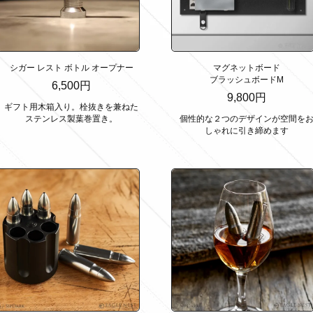
シガー レスト ボトル オープナー
マグネットボード
ブラッシュボードM
6,500円
9,800円
ギフト用木箱入り。栓抜きを兼ねた
ステンレス製葉巻置き。
個性的な２つのデザインが空間を
しゃれに引き締めます