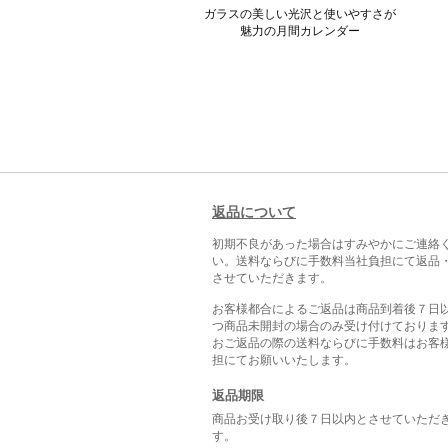
ガラスの美しい光沢と使いやすさが
魅力の月間カレンダー
返品について
初期不良があった場合はすみやかにご連絡
い。送料ならびに手数料当社負担にて返品
させていただきます。
お客様都合によるご返品は商品到着後７日
つ商品未開封の場合のみ受け付けておりま
おご返品の際の送料ならびに手数料はお客
担にてお願いいたします。
返品期限
商品お受け取り後７日以内とさせていただ
す。