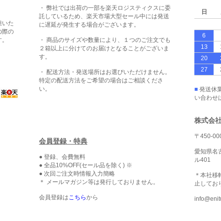
・ 弊社では出荷の一部を楽天ロジスティクスに委
日
託しているため、楽天市場大型セール中には発送
担いた
に遅延が発生する場合がございます。
の際の
6
す。
・ 商品のサイズや数量により、１つのご注文でも
13
２箱以上に分けてのお届けとなることがございま
す。
20
27
・ 配送方法・発送場所はお選びいただけません。
特定の配送方法をご希望の場合はご相談くださ
い。
■
発送休業
い合わせ
株式会社
〒450-00
会員登録・特典
愛知県名古
● 登録、会費無料
ル401
● 全品10%OFF(セール品を除く) ※
● 次回ご注文時情報入力簡略
＊本社移
＊ メールマガジン等は発行しておりません。
止してお
会員登録は
こちら
から
info@e