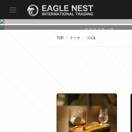
クリエイティブ
- CREATIVE -
TOP
>
テーマ
>
COOL
海外の製品ならではの"