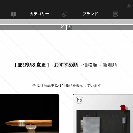
カテゴリー
ブランド
クール
- COOL -
-
クール"なデザイン。スタイリッシュなお部屋のコー
[ 並び順を変更 ]
-
おすすめ順
-
価格順
-
新着順
全 [14] 商品中 [1-14] 商品を表示しています